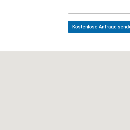
a
g
e
n
Kostenlose Anfrage send